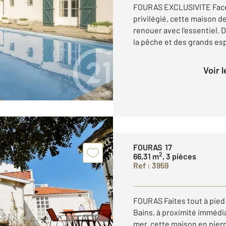
FOURAS EXCLUSIVITE Face 
privilégié, cette maison de
renouer avec l'essentiel. 
la pêche et des grands espa
Voir 
FOURAS 17
2
66,31 m
, 3 pièces
Ref : 3959
FOURAS Faites tout à pied
Bains, à proximité imméd
mer, cette maison en pier