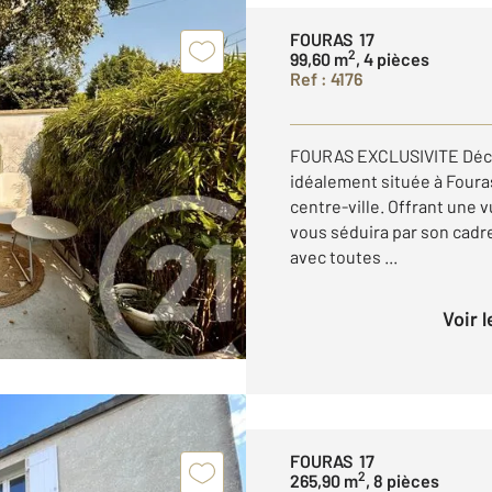
FOURAS 17
2
99,60 m
, 4 pièces
Ref : 4176
FOURAS EXCLUSIVITE Déco
idéalement située à Fouras
centre-ville. Offrant une 
vous séduira par son cadre
avec toutes ...
Voir 
FOURAS 17
2
265,90 m
, 8 pièces