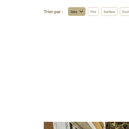
Trier par :
Date
Prix
Surface
Excl