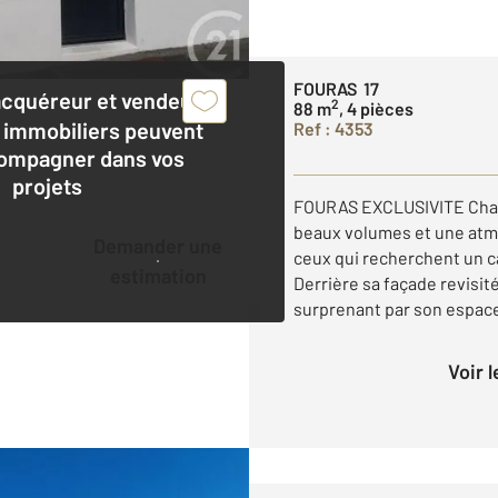
FOURAS 17
acquéreur et vendeur,
2
88 m
, 4 pièces
 immobiliers peuvent
Ref : 4353
ompagner dans vos
projets
FOURAS EXCLUSIVITE Char
beaux volumes et une atm
Demander une
ceux qui recherchent un ca
estimation
Derrière sa façade revisité
surprenant par son espace 
Voir 