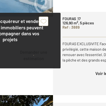
FOURAS 17
acquéreur et vendeur,
2
126,90 m
, 5 pièces
 immobiliers peuvent
Ref : 3889
ompagner dans vos
projets
FOURAS EXCLUSIVITE Face 
privilégié, cette maison de
Demander une
renouer avec l'essentiel. 
estimation
la pêche et des grands espa
Voir 