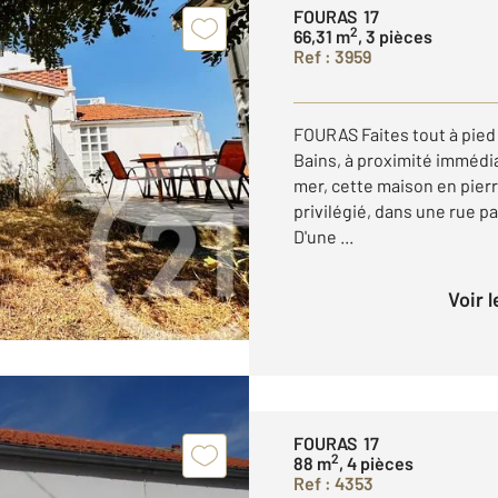
FOURAS 17
2
66,31 m
, 3 pièces
Ref : 3959
FOURAS Faites tout à pied
Bains, à proximité imméd
mer, cette maison en pier
privilégié, dans une rue pa
D'une ...
Voir 
FOURAS 17
2
88 m
, 4 pièces
Ref : 4353