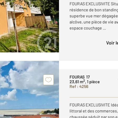
FOURAS EXCLUSIVITE Situé
résidence de bon standing
superbe vue mer dégagée.
alcôve, une pièce de vie 
espace couchage ...
Voir 
FOURAS 17
2
23,61 m
, 1 pièce
Ref : 4256
FOURAS EXCLUSIVITE Idéal
littoral et des commerces
chaussée séduit par son e