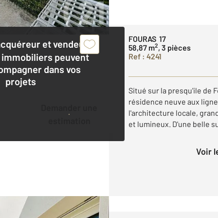
FOURAS 17
acquéreur et vendeur,
2
58,87 m
, 3 pièces
 immobiliers peuvent
Ref : 4241
ompagner dans vos
projets
Situé sur la presqu'ile de 
résidence neuve aux lign
Demander une
l'architecture locale, gra
estimation
et lumineux. D'une belle su
Voir 