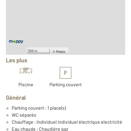
Location meublée
2
Surface totale : 30 m
2
Surface habitable : 30 m
Nombre de pièces : 3
[Voir le détail]
Équipements
500 m
©
Mappy
Les plus
P
Piscine
Parking couvert
Général
Parking couvert : 1 place(s)
WC séparés
Chauffage : Individuel individuel électrique electricité
Eau chaude : Chaudière gaz