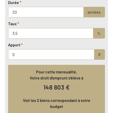
Durée
*
années
Taux
*
%
Apport
*
€
Pour cette mensualité,
Votre droit d'emprunt s'élève à
148 803
€
Voir les 2 biens correspondant à votre
budget