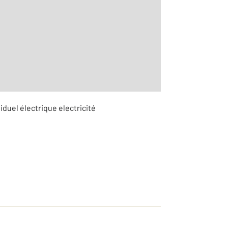
r le détail]
iduel électrique electricité