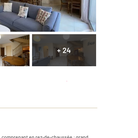
+ 24
Planifier une visite
et déposer un dossier
mer, comprenant en rez-de-chaussée : grand