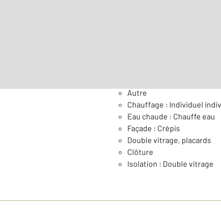
2
Surface totale : 140 m
Nombre de pièces : 5
[Voi
Général
Autre
Chauffage : Individuel indiv
Eau chaude : Chauffe eau
Façade : Crépis
Double vitrage, placards
Clôture
Isolation : Double vitrage