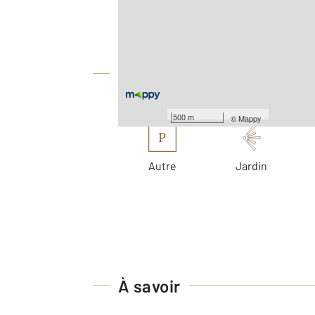
Location meublée
2
Surface habitable : 140 m
Équipements
Les plus
500 m
©
Mappy
P
Autre
Jardin
À savoir