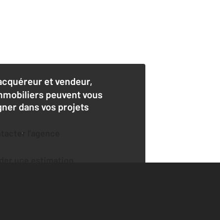
acquéreur et vendeur,
mmobiliers peuvent vous
er dans vos projets
ntacter l'agence
der une estimation