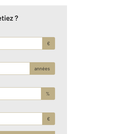
tiez ?
€
années
%
€