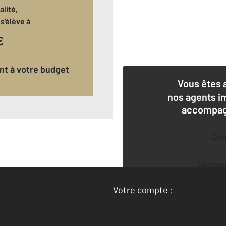
lité,
s'élève à
€
ant à votre budget
Vous êtes 
nos agents i
accompagn
Co
Deman
Votre compte :
Accéder à mon compte