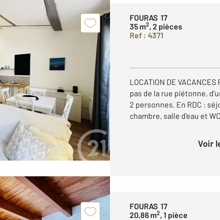
FOURAS 17
2
35 m
, 2 pièces
Ref : 4371
LOCATION DE VACANCES F
pas de la rue piétonne, d
2 personnes. En RDC : séjour
chambre, salle d'eau et WC.
Voir 
FOURAS 17
2
20,86 m
, 1 pièce