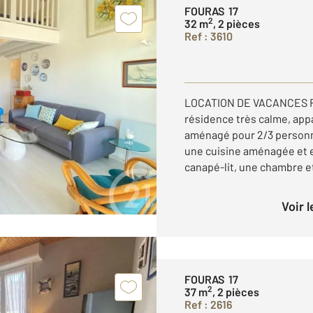
FOURAS 17
2
32 m
, 2 pièces
Ref : 3610
LOCATION DE VACANCES FO
résidence très calme, app
aménagé pour 2/3 personn
une cuisine aménagée et 
canapé-lit, une chambre et
Voir 
FOURAS 17
2
37 m
, 2 pièces
Ref : 2616