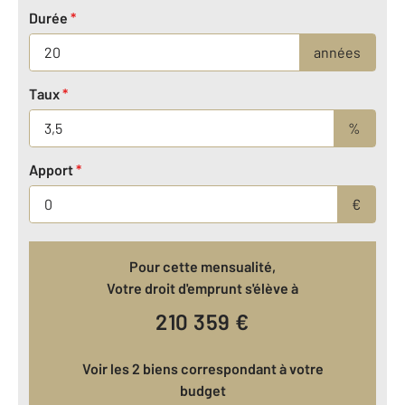
Durée
*
années
Taux
*
%
Apport
*
€
Pour cette mensualité,
Votre droit d'emprunt s'élève à
210 359
€
Voir les 2 biens correspondant à votre
budget