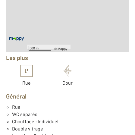
Location meublée
2
Surface totale : 170 m
2
Surface habitable : 170 m
Nombre de pièces : 6
[Voir le détail]
Équipements
500 m
©
Mappy
Les plus
P
Rue
Cour
Général
Rue
WC séparés
Chauffage : Individuel
Double vitrage